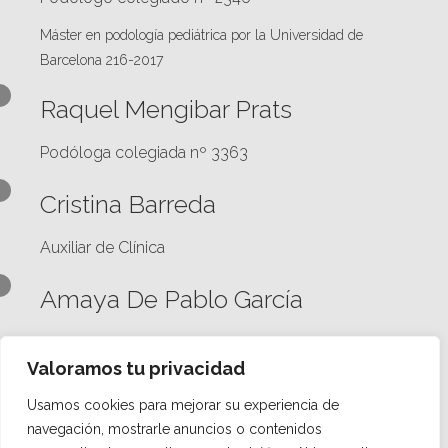
Máster en podología pediátrica por la Universidad de
Barcelona 216-2017
Raquel Mengibar Prats
Podóloga colegiada nº 3363
Cristina Barreda
Auxiliar de Clínica
Amaya De Pablo García
Podóloga colegiada nº 2292
Valoramos tu privacidad
Técnico ortopeda.
Usamos cookies para mejorar su experiencia de
Juana María Pérez López
navegación, mostrarle anuncios o contenidos